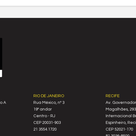
RIO DE JANEIRO
RECIFE
o A
Rua México, nº 3
Av. Governado
19º andar
Magalhães, 2939
Centro - RJ
Internacional B
CEP 20031-903
Espinheiro, Reci
21 3554.1720
CEP 52021-170