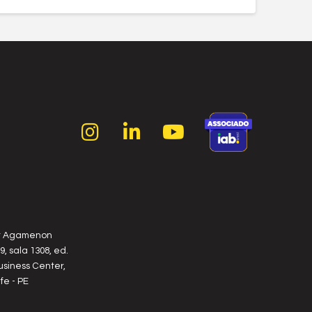
r Agamenon
, sala 1308, ed.
usiness Center,
fe - PE