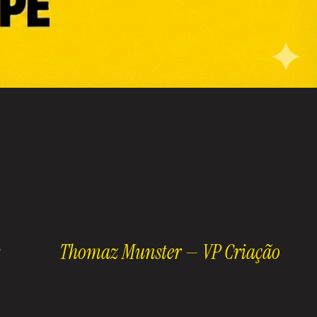
Thomaz Munster —
VP Criação
Cr