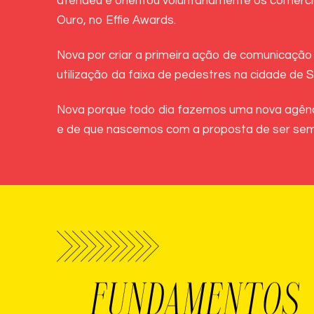
atendeu e orientou voluntariamente os comerc
Ouro, no Effie Awards.
Nova por criar a primeira ação de comunicação
utilização da faixa de pedestres na cidade de 
Nova porque todo dia fazemos uma nova agênci
e de que nascemos com a proposta de ser se