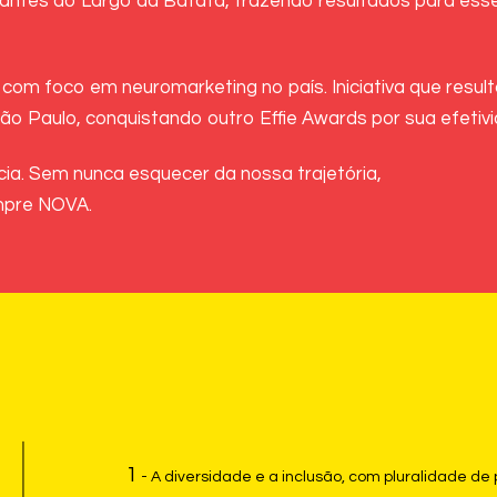
iantes do Largo da Batata, trazendo resultados para ess
 com foco em neuromarketing no país. Iniciativa que resul
São Paulo, conquistando outro Effie Awards por sua efetiv
a. Sem nunca esquecer da nossa trajetória,
mpre NOVA.
1
- A diversidade e a inclusão, com pluralidade d