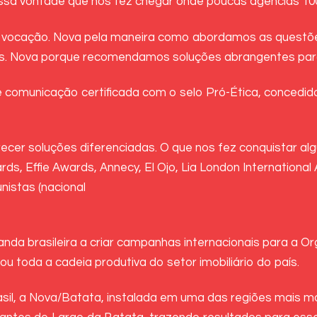
é essa vontade que nos fez chegar onde poucas agências 1
vocação. Nova pela maneira como abordamos as questões 
. Nova porque recomendamos soluções abrangentes para
 comunicação certificada com o selo Pró-Ética, concedido
r soluções diferenciadas. O que nos fez conquistar algu
rds, Effie Awards, Annecy, El Ojo, Lia London International
unistas (nacional
da brasileira a criar campanhas internacionais para a Or
u toda a cadeia produtiva do setor imobiliário do país.
rasil, a Nova/Batata, instalada em uma das regiões mais 