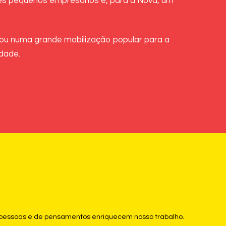
es pequenos empresários e, para a Nova, um
tou numa grande mobilização popular para a
idade.
e pessoas e de pensamentos enriquecem nosso trabalho.