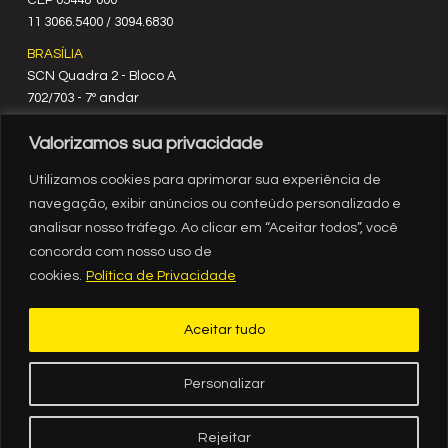
C‍EP 05448-000
11 3066.5400 / 3094.6830
BRASÍLIA
SCN Quadra 2 - Bloco A
702/703 - 7º andar
CEP 70712-900
Valorizamos sua privacidade
61 3329.8200
RIO DE JANEIRO
Utilizamos cookies para aprimorar sua experiência de
Rua México, nº 3
navegação, exibir anúncios ou conteúdo personalizado e
19º andar
analisar nosso tráfego. Ao clicar em “Aceitar todos”, você
Centro - RJ
concorda com nosso uso de
CEP 20031-903
cookies.
Política de Privacidade
21 3554.1720
RECIFE
Aceitar tudo
Av. Governador Agamenon Magalhães, 2939, sala 1308, ed.
Internacional Business Center, Espinheiro, Recife - PE
CEP 52021-170
Personalizar
81 3036-8500
Rejeitar