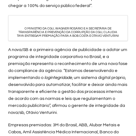
chegar a 100% do serviço público federal”.
O MINISTRO DA CGU, WAGNER ROSÁRIO E A SECRETÁRIA DE
TRANSPARÊNCIA E PREVENÇÃO DA CORRUPÇÃO DA CGU, CLAUDIA
TAYA ENTREGAM PREMIAÇÃO PARA A BOB COSTA E OTAVIO VENTURINI
A nova/SB é a primeira agência de publicidade a adotar um
programa de integridade corporativa no Brasil, e a
premiação representa o reconhecimento de uma nova fase
do compliance da agência. “Estamos desenvolvendo e
implementando o
logintegridade
, um sistema digital próprio,
desenvolvido para automatizar, facilitar e deixar ainda mais
transparente e eficiente a gestão dos processos internos
de acordo com as normas e leis que regulamentam o
mercado publicitário”, afirmou o gerente de integridade da
nova/sb, Otávio Venturini.
Empresas premiadas: 3M do Brasil, ABB, Alubar Metais e
Cabos, Amil Assistência Médica Internacional, Banco do