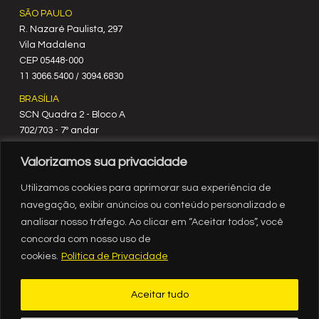
SÃO PAULO
R. Nazaré Paulista, 297
Vila Madalena
C‍EP 05448-000
11 3066.5400 / 3094.6830
BRASÍLIA
SCN Quadra 2 - Bloco A
702/703 - 7º andar
CEP 70712-900
Valorizamos sua privacidade
61 3329.8200
RIO DE JANEIRO
Utilizamos cookies para aprimorar sua experiência de
Rua México, nº 3
navegação, exibir anúncios ou conteúdo personalizado e
19º andar
analisar nosso tráfego. Ao clicar em “Aceitar todos”, você
Centro - RJ
concorda com nosso uso de
CEP 20031-903
cookies.
Política de Privacidade
21 3554.1720
RECIFE
Aceitar tudo
Av. Governador Agamenon Magalhães, 2939, sala 1308, ed.
Internacional Business Center, Espinheiro, Recife - PE