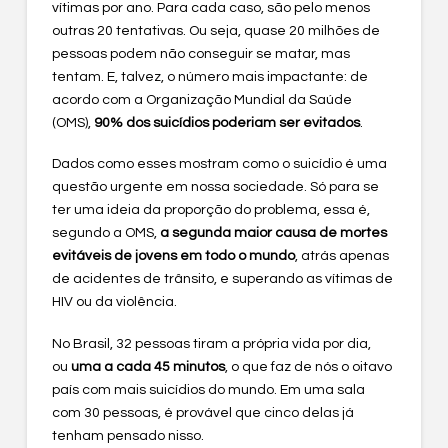
vítimas por ano. Para cada caso, são pelo menos
outras 20 tentativas. Ou seja, quase 20 milhões de
pessoas podem não conseguir se matar, mas
tentam. E, talvez, o número mais impactante: de
acordo com a Organização Mundial da Saúde
(OMS),
90% dos suicídios poderiam ser evitados
.
Dados como esses mostram como o suicídio é uma
questão urgente em nossa sociedade. Só para se
ter uma ideia da proporção do problema, essa é,
segundo a OMS,
a segunda maior causa de mortes
evitáveis de jovens em todo o mundo
, atrás apenas
de acidentes de trânsito, e superando as vítimas de
HIV ou da violência.
No Brasil, 32 pessoas tiram a própria vida por dia,
ou
uma a cada 45 minutos
, o que faz de nós o oitavo
país com mais suicídios do mundo. Em uma sala
com 30 pessoas, é provável que cinco delas já
tenham pensado nisso.