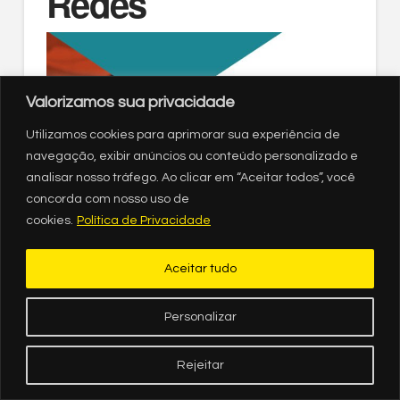
Redes
Valorizamos sua privacidade
Utilizamos cookies para aprimorar sua experiência de
navegação, exibir anúncios ou conteúdo personalizado e
analisar nosso tráfego. Ao clicar em “Aceitar todos”, você
concorda com nosso uso de
cookies.
Política de Privacidade
Aceitar tudo
Durante três meses – de abril a junho de 2016 – o
Comunica Que Muda (CQM), uma iniciativa da
Personalizar
agência nova/sb, monitorou dez tipos de
intolerância nas redes sociais, em relação à
aparência das pessoas, às suas classes sociais, às
Rejeitar
inúmeras deficiências, à homofobia, misoginia,