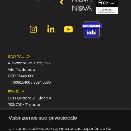
SÃO PAULO
R. Nazaré Paulista, 297
Vila Madalena
C‍EP 05448-000
11 3066.5400 / 3094.6830
BRASÍLIA
SCN Quadra 2 - Bloco A
702/703 - 7º andar
CEP 70712-900
Valorizamos sua privacidade
61 3329.8200
RIO DE JANEIRO
Utilizamos cookies para aprimorar sua experiência de