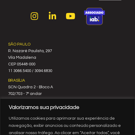
SÃO PAULO
R. Nazaré Paulista, 297
Vila Madalena
C‍EP 05448-000
11 3066.5400 / 3094.6830
BRASÍLIA
SCN Quadra 2 - Bloco A
702/703 - 7º andar
CEP 70712-900
Valorizamos sua privacidade
61 3329.8200
RIO DE JANEIRO
Utilizamos cookies para aprimorar sua experiência de
Rua México, nº 3
navegação, exibir anúncios ou conteúdo personalizado e
19º andar
analisar nosso tráfego. Ao clicar em “Aceitar todos”, você