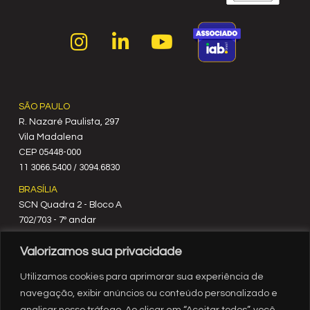
SÃO PAULO
R. Nazaré Paulista, 297
Vila Madalena
C‍EP 05448-000
11 3066.5400 / 3094.6830
BRASÍLIA
SCN Quadra 2 - Bloco A
702/703 - 7º andar
CEP 70712-900
Valorizamos sua privacidade
61 3329.8200
RIO DE JANEIRO
Utilizamos cookies para aprimorar sua experiência de
Rua México, nº 3
navegação, exibir anúncios ou conteúdo personalizado e
19º andar
analisar nosso tráfego. Ao clicar em “Aceitar todos”, você