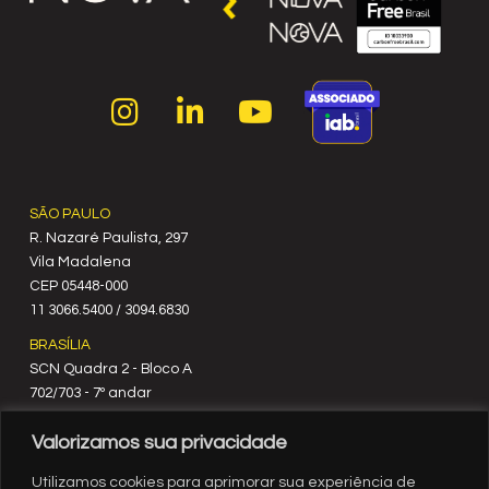
SÃO PAULO
R. Nazaré Paulista, 297
Vila Madalena
C‍EP 05448-000
11 3066.5400 / 3094.6830
BRASÍLIA
SCN Quadra 2 - Bloco A
702/703 - 7º andar
CEP 70712-900
Valorizamos sua privacidade
61 3329.8200
RIO DE JANEIRO
Utilizamos cookies para aprimorar sua experiência de