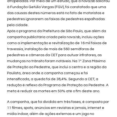
atropeladas. Por meio de um estudo, que a nova/sb solicitou
à Fundação Getúlio Vargas (FGV), foi constatado que uma
das causas destes números está no fato de motoristas e
pedestres ignorarem as faixas de pedestres espalhadas
pela cidade.
Após o programa da Prefeitura de São Paulo, que além da
campanha publicitária criada pela nova/sb, incluiu ações
como a implementação e revitalização de 16 mil faixas de
travessia, instalação de mais de 560 semáforos de
pedestres e câmeras da CET para autuar infratores, as
mudanças no trânsito foram notáveis. Na 1ª Zona Máxima
de Proteção ao Pedestre, que inclui o centro e a região da
Paulista, área onde a campanha começou e foi
intensificada, a queda foi de 38,4%. Segundo a CET, a
redução é reflexo do Programa de Proteção ao Pedestre. A
meta é reduzir as mortes em 50% até o fim deste ano.
A campanha, que foi dividida em três fases, é composta por
11 filmes, spots, anúncios em revistas e jornais, internet e
mídia indoor, além de ações externas e um jogo no