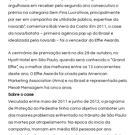
orgulhosos em receber pelo segundo ano consecutivo o
prêmio na categoria Sem Fins Lucrativos, principalmente
por ser em campanha de utilidade pública, expertise da
nova/sb”, comemora Bob Viera da Costa. Em 2011, o case
da nova/batata – primeira agência pop up do Brasil e
idealizada pela nova/sb – foi o vencedor do Effie Awards.
A cerimônia de premiação será no dia 29 de outubro, no
Hyatt Hotel em São Paulo, quando será conhecido o “Grand
Effie”, ou o melhor dos melhores entre os 13 concorrentes
deste ano. O Effie Awards foi criada pela American
Marketing Association (Ama) e no Brasil é representada pelo
Meio& Mensagem há cinco anos.
Sobre o case
Veiculada entre maio de 2011 e junho de 2012, o programa
de Proteção ao Pedestre tinha como objetivo combater um
dos maiores problemas enfrentado no trânsito de São Paulo:
as mortes por atropelamento. Na época do inicio da
campanha, morriam em média 650 pessoas por ano