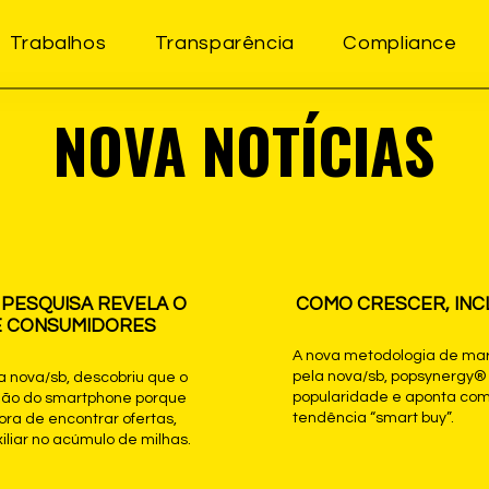
Trabalhos
Transparência
Compliance
NOVA NOTÍCIAS
 PESQUISA REVELA O
COMO CRESCER, INCL
E CONSUMIDORES
A nova metodologia de mar
pela nova/sb, popsynergy
a nova/sb, descobriu que o
popularidade e aponta com
 mão do smartphone porque
tendência “smart buy”.
hora de encontrar ofertas,
liar no acúmulo de milhas.