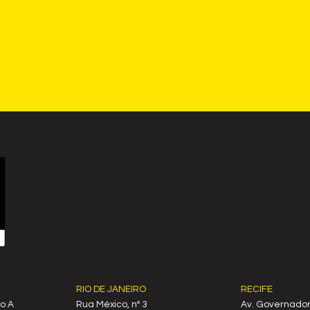
RIO DE JANEIRO
RECIFE
o A
Rua México, nº 3
Av. Governado