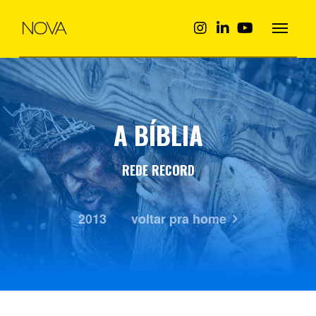
A BÍBLIA
REDE RECORD
2013
voltar pra home