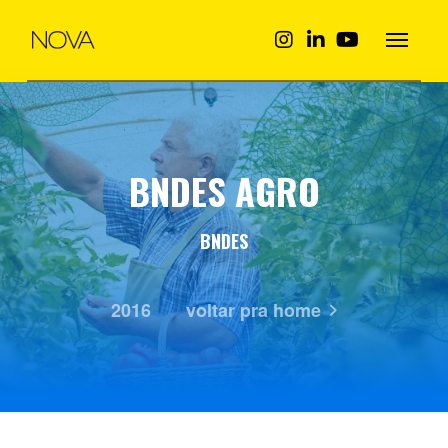
BNDES AGRO
BNDES
2016
voltar pra home