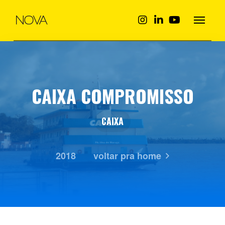
CAIXA COMPROMISSO
CAIXA
2018
voltar pra home