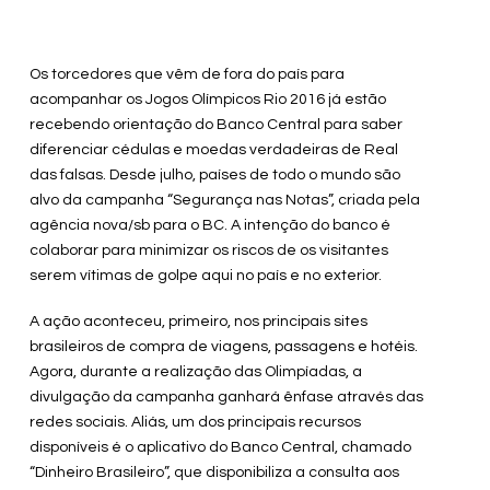
Os torcedores que vêm de fora do país para
acompanhar os Jogos Olímpicos Rio 2016 já estão
recebendo orientação do Banco Central para saber
diferenciar cédulas e moedas verdadeiras de Real
das falsas. Desde julho, países de todo o mundo são
alvo da campanha “Segurança nas Notas”, criada pela
agência nova/sb para o BC. A intenção do banco é
colaborar para minimizar os riscos de os visitantes
serem vítimas de golpe aqui no país e no exterior.
A ação aconteceu, primeiro, nos principais sites
brasileiros de compra de viagens, passagens e hotéis.
Agora, durante a realização das Olimpíadas, a
divulgação da campanha ganhará ênfase através das
redes sociais. Aliás, um dos principais recursos
disponíveis é o aplicativo do Banco Central, chamado
“Dinheiro Brasileiro”, que disponibiliza a consulta aos