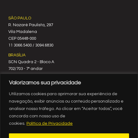
SÃO PAULO
R. Nazaré Paulista, 297
Vila Madalena
C‍EP 05448-000
11 3066.5400 / 3094.6830
BRASÍLIA
SCN Quadra 2 - Bloco A
702/703 - 7º andar
CEP 70712-900
Valorizamos sua privacidade
61 3329.8200
RIO DE JANEIRO
Utilizamos cookies para aprimorar sua experiência de
Rua México, nº 3
navegação, exibir anúncios ou conteúdo personalizado e
19º andar
analisar nosso tráfego. Ao clicar em “Aceitar todos”, você
Centro - RJ
concorda com nosso uso de
CEP 20031-903
cookies.
Política de Privacidade
21 3554.1720
RECIFE