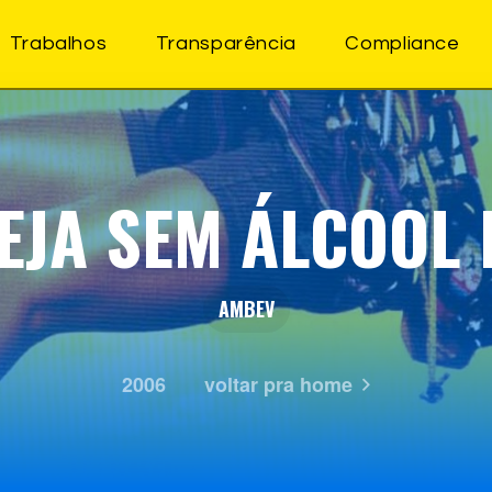
Trabalhos
Transparência
Compliance
EJA SEM ÁLCOOL 
AMBEV
2006
voltar pra home