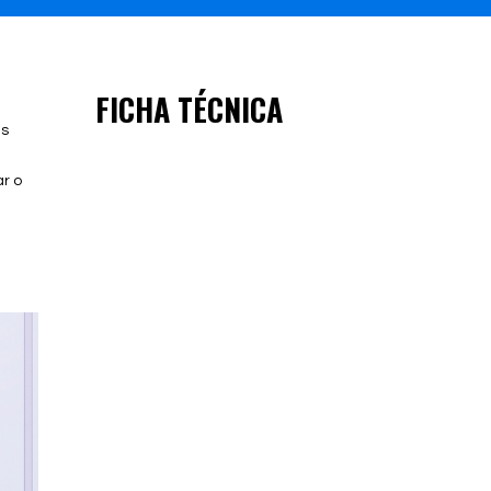
FICHA TÉCNICA
as
ar o