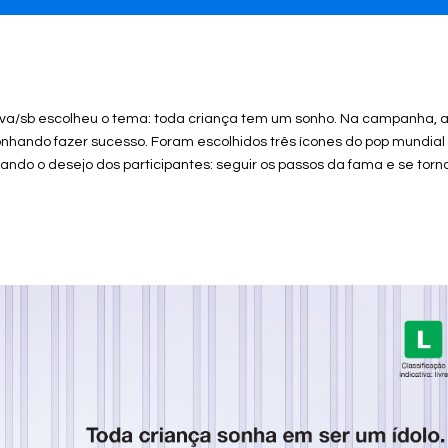
ova/sb escolheu o tema: toda criança tem um sonho. Na campanha, 
onhando fazer sucesso. Foram escolhidos três ícones do pop mundial
tando o desejo dos participantes: seguir os passos da fama e se torn