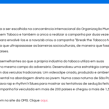
ira a ser escolhida na concorrência internacional da Organização Mun
sem Tabaco e também a única a realizar a campanha por duas veze
ara envolvê-los e a nova/sb criou a campanha “Break the Tobacco N
a que ultrapassasse as barreiras socioculturais, de maneira que fos
aíses.
emelhantes ao que a própria indústria do tabaco utiliza em suas
 no mesmo campo do adversário. Desenvolveu uma estratégia comp
ém dos veículos tradicionais. Um videoclipe criado, produzido e ambi
damental na abordagem direta ao jovem. Numa casa noturna de São Pa
ava rap e rhythm’n’blues para mostrar as tentativas de sedução feit
ampanha foi veiculada em mais de 200 países e chegou a mais de 1,
m no site da OMS. Clique
aqui
.