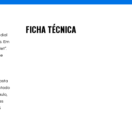
FICHA TÉCNICA
dial
s. Em
et”.
se
osta
entado
ulo,
as
5