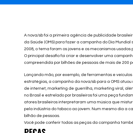
A nova/sb foi a primeira agência de publicidade brasile
da Saúde (OMS) para fazer a campanha do Dia Mundial 
2008, o tema foram os jovens e os mecanismos usados p
O principal desafio foi criar e desenvolver uma campanh
compreendida por bilhões de pessoas de mais de 200 p
Lançando mão, por exemplo, de ferramentas e veículos s
estratégias, a campanha da nova/sb para a OMS atuou
de internet, marketing de guerrilha, marketing viral, al
no Brasil e estrelado por brasileiros foi uma peça fun
atores brasileiros interpretaram uma música que mistur
pela indústria do tabaco ao jovem. Num mesmo dia a c
bilhão de pessoas.
Você pode conferir todas as peças da campanha també
PEÇAS