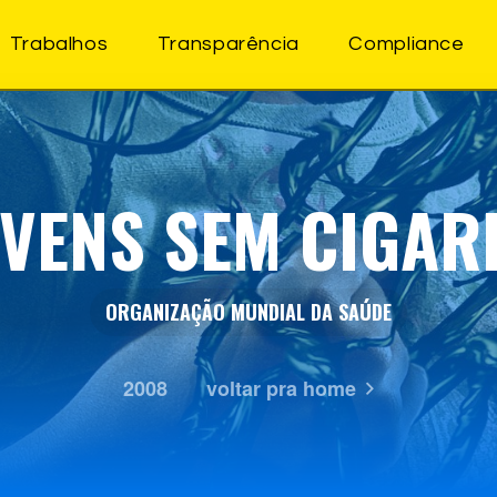
Trabalhos
Transparência
Compliance
OVENS SEM CIGAR
ORGANIZAÇÃO MUNDIAL DA SAÚDE
2008
voltar pra home