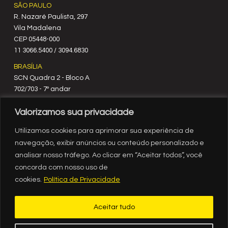
SÃO PAULO
R. Nazaré Paulista, 297
Vila Madalena
C‍EP 05448-000
11 3066.5400 / 3094.6830
BRASÍLIA
SCN Quadra 2 - Bloco A
702/703 - 7º andar
CEP 70712-900
Valorizamos sua privacidade
61 3329.8200
RIO DE JANEIRO
Utilizamos cookies para aprimorar sua experiência de
Rua México, nº 3
navegação, exibir anúncios ou conteúdo personalizado e
19º andar
analisar nosso tráfego. Ao clicar em “Aceitar todos”, você
Centro - RJ
concorda com nosso uso de
CEP 20031-903
cookies.
Política de Privacidade
21 3554.1720
RECIFE
Aceitar tudo
Av. Governador Agamenon Magalhães, 2939, sala 1308, ed.
Internacional Business Center, Espinheiro, Recife - PE