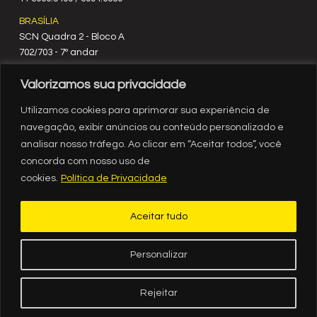
BRASÍLIA
SCN Quadra 2 - Bloco A
702/703 - 7º andar
CEP 70712-900
Valorizamos sua privacidade
61 3329.8200
RIO DE JANEIRO
Utilizamos cookies para aprimorar sua experiência de
Rua México, nº 3
navegação, exibir anúncios ou conteúdo personalizado e
19º andar
analisar nosso tráfego. Ao clicar em “Aceitar todos”, você
Centro - RJ
concorda com nosso uso de
CEP 20031-903
cookies.
Política de Privacidade
21 3554.1720
RECIFE
Aceitar tudo
Av. Governador Agamenon Magalhães, 2939, sala 1308, ed.
Internacional Business Center, Espinheiro, Recife - PE
CEP 52021-170
Personalizar
81 3036-8500
Rejeitar