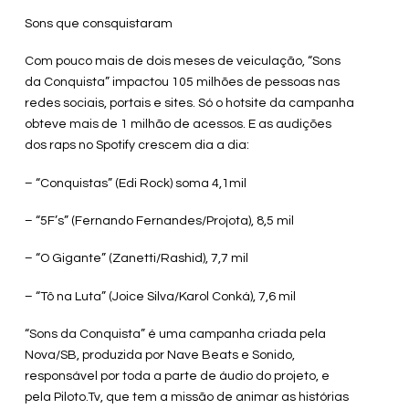
Sons que consquistaram
Com pouco mais de dois meses de veiculação, “Sons
da Conquista” impactou 105 milhões de pessoas nas
redes sociais, portais e sites. Só o hotsite da campanha
obteve mais de 1 milhão de acessos. E as audições
dos raps no Spotify crescem dia a dia:
– “Conquistas” (Edi Rock) soma 4,1mil
– “5F’s” (Fernando Fernandes/Projota), 8,5 mil
– “O Gigante” (Zanetti/Rashid), 7,7 mil
– “Tô na Luta” (Joice Silva/Karol Conká), 7,6 mil
“Sons da Conquista” é uma campanha criada pela
Nova/SB, produzida por Nave Beats e Sonido,
responsável por toda a parte de áudio do projeto, e
pela Piloto.Tv, que tem a missão de animar as histórias