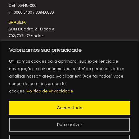
C‍EP 05448-000
11 3066.5400 / 3094.6830
BRASÍLIA
SCN Quadra 2 - Bloco A
702/703 - 7º andar
CEP 70712-900
Valorizamos sua privacidade
61 3329.8200
RIO DE JANEIRO
Utilizamos cookies para aprimorar sua experiência de
Rua México, nº 3
navegação, exibir anúncios ou conteúdo personalizado e
19º andar
analisar nosso tráfego. Ao clicar em “Aceitar todos”, você
Centro - RJ
concorda com nosso uso de
CEP 20031-903
cookies.
Política de Privacidade
21 3554.1720
RECIFE
Aceitar tudo
Av. Governador Agamenon Magalhães, 2939, sala 1308, ed.
Internacional Business Center, Espinheiro, Recife - PE
CEP 52021-170
Personalizar
81 3036-8500