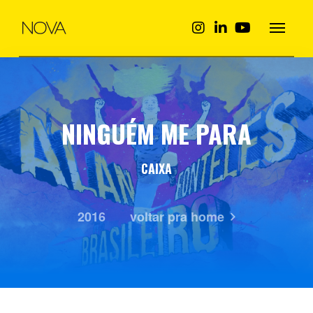
NINGUÉM ME PARA
CAIXA
2016
voltar pra home