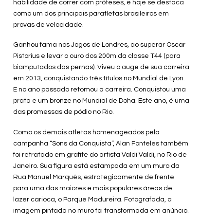
habilidade de correr com próteses, e hoje se destaca
como um dos principais paratletas brasileiros em
provas de velocidade.
Ganhou fama nos Jogos de Londres, ao superar Oscar
Pistorius e levar o ouro dos 200m da classe T44 (para
biamputados das pernas). Viveu o auge de sua carreira
em 2013, conquistando três títulos no Mundial de Lyon.
E no ano passado retomou a carreira. Conquistou uma
prata e um bronze no Mundial de Doha. Este ano, é uma
das promessas de pódio no Rio.
Como os demais atletas homenageados pela
campanha “Sons da Conquista”, Alan Fonteles também
foi retratado em grafite do artista Valdi Valdi, no Rio de
Janeiro. Sua figura está estampada em um muro da
Rua Manuel Marquês, estrategicamente de frente
para uma das maiores e mais populares áreas de
lazer carioca, o Parque Madureira. Fotografada, a
imagem pintada no muro foi transformada em anúncio.