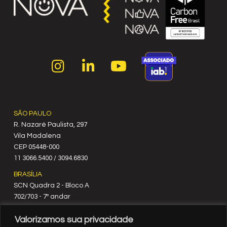
SÃO PAULO
R. Nazaré Paulista, 297
Vila Madalena
C‍EP 05448-000
11 3066.5400 / 3094.6830
BRASÍLIA
SCN Quadra 2 - Bloco A
702/703 - 7º andar
CEP 70712-900
Valorizamos sua privacidade
61 3329.8200