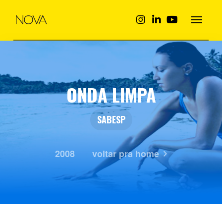
ONDA LIMPA
SABESP
2008
voltar pra home