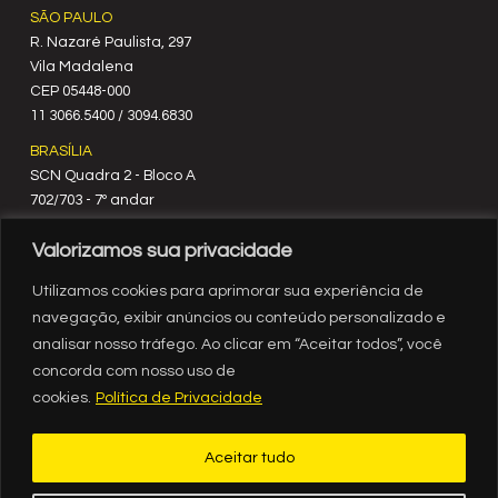
SÃO PAULO
R. Nazaré Paulista, 297
Vila Madalena
C‍EP 05448-000
11 3066.5400 / 3094.6830
BRASÍLIA
SCN Quadra 2 - Bloco A
702/703 - 7º andar
CEP 70712-900
Valorizamos sua privacidade
61 3329.8200
RIO DE JANEIRO
Utilizamos cookies para aprimorar sua experiência de
Rua México, nº 3
navegação, exibir anúncios ou conteúdo personalizado e
19º andar
analisar nosso tráfego. Ao clicar em “Aceitar todos”, você
Centro - RJ
concorda com nosso uso de
CEP 20031-903
cookies.
Política de Privacidade
21 3554.1720
RECIFE
Aceitar tudo
Av. Governador Agamenon Magalhães, 2939, sala 1308, ed.
Internacional Business Center, Espinheiro, Recife - PE