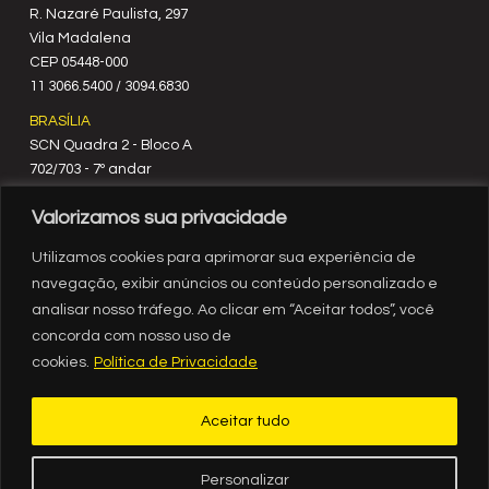
R. Nazaré Paulista, 297
Vila Madalena
C‍EP 05448-000
11 3066.5400 / 3094.6830
BRASÍLIA
SCN Quadra 2 - Bloco A
702/703 - 7º andar
CEP 70712-900
Valorizamos sua privacidade
61 3329.8200
RIO DE JANEIRO
Utilizamos cookies para aprimorar sua experiência de
Rua México, nº 3
navegação, exibir anúncios ou conteúdo personalizado e
19º andar
analisar nosso tráfego. Ao clicar em “Aceitar todos”, você
Centro - RJ
concorda com nosso uso de
CEP 20031-903
cookies.
Política de Privacidade
21 3554.1720
RECIFE
Aceitar tudo
Av. Governador Agamenon Magalhães, 2939, sala 1308, ed.
Internacional Business Center, Espinheiro, Recife - PE
CEP 52021-170
Personalizar