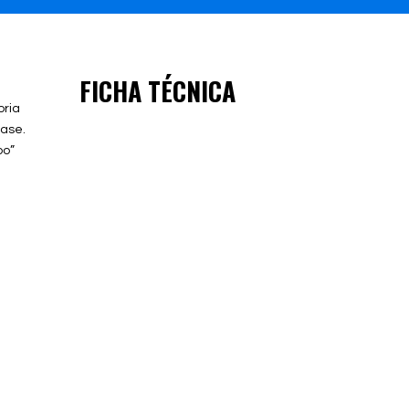
FICHA TÉCNICA
oria
fase.
po”