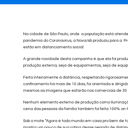
Na cidade de São Paulo, onde a população está ate
pandemia do Coronavírus, a Nova/sb produziu para a Pr
estão em distanciamento social.
A grande novidade desta campanha é que ela foi produz
produção externa, seja de equipamentos, seja de equip
Feita inteiramente à distância, respeitando rigorosam
confinamento há mais de 10 dias, foi orientada e dirig
mesmos as imagens que estarão nos comerciais de 30 se
Nenhum elemento externo de produção como iluminação, c
cena das pessoas da família também foi feita 100% on-l
Sob o mote “Agora é todo mundo em casa pro bem de to
mostra um pouco de sua rotina desse período de distan