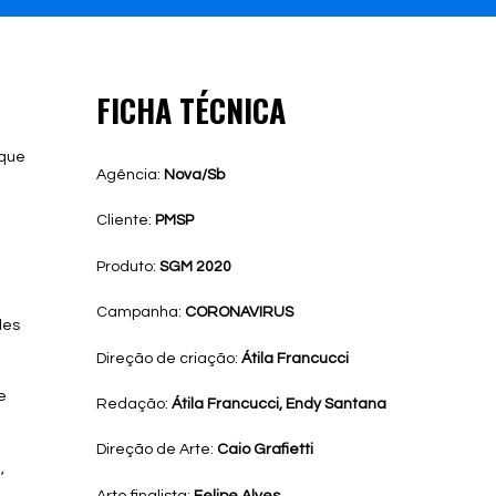
FICHA TÉCNICA
 que
Agência:
Nova/Sb
Cliente:
PMSP
Produto:
SGM 2020
Campanha:
CORONAVIRUS
les
Direção de criação:
Átila Francucci
e
Redação:
Átila Francucci, Endy Santana
Direção de Arte:
Caio Grafietti
,
Arte finalista:
Felipe Alves