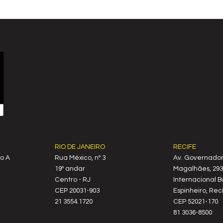
RIO DE JANEIRO
RECIFE
o A
Rua México, nº 3
Av. Governado
19º andar
Magalhães, 2939
Centro - RJ
Internacional B
CEP 20031-903
Espinheiro, Reci
21 3554.1720
CEP 52021-170
81 3036-8500