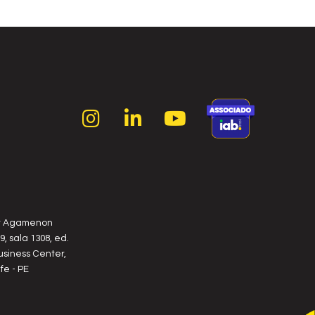
r Agamenon
, sala 1308, ed.
usiness Center,
fe - PE