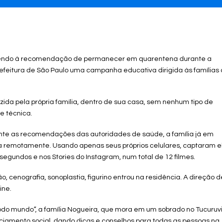
ndendo à recomendação de permanecer em quarentena durante a
efeitura de São Paulo uma campanha educativa dirigida às famílias
ida pela própria família, dentro de sua casa, sem nenhum tipo de
e técnica.
ente as recomendações das autoridades de saúde, a família já em
ida remotamente. Usando apenas seus próprios celulares, captaram e
gundos e nos Stories do Instagram, num total de 12 filmes.
enografia, sonoplastia, figurino entrou na residência. A direção d
ine.
do mundo”, a família Nogueira, que mora em um sobrado no Tucuruvi
ciamento social, dando dicas e conselhos para todas as pessoas na