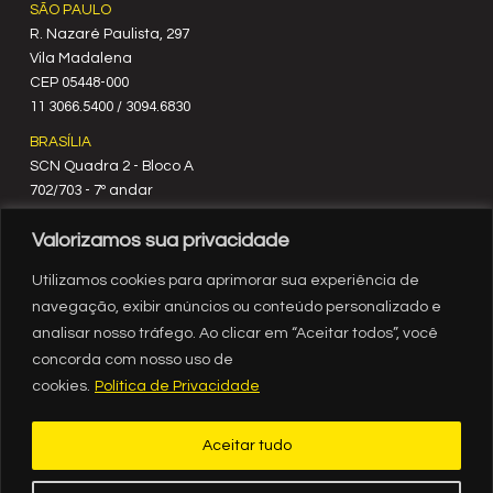
SÃO PAULO
R. Nazaré Paulista, 297
Vila Madalena
C‍EP 05448-000
11 3066.5400 / 3094.6830
BRASÍLIA
SCN Quadra 2 - Bloco A
702/703 - 7º andar
CEP 70712-900
Valorizamos sua privacidade
61 3329.8200
RIO DE JANEIRO
Utilizamos cookies para aprimorar sua experiência de
Rua México, nº 3
navegação, exibir anúncios ou conteúdo personalizado e
19º andar
analisar nosso tráfego. Ao clicar em “Aceitar todos”, você
Centro - RJ
concorda com nosso uso de
CEP 20031-903
cookies.
Política de Privacidade
21 3554.1720
RECIFE
Aceitar tudo
Av. Governador Agamenon Magalhães, 2939, sala 1308, ed.
Internacional Business Center, Espinheiro, Recife - PE