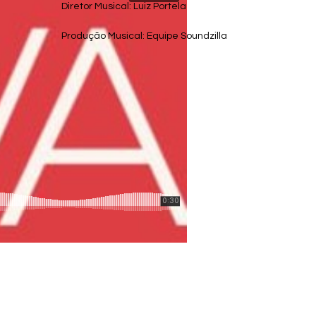
Diretor Musical: Luiz Portela
Produção Musical: Equipe Soundzilla