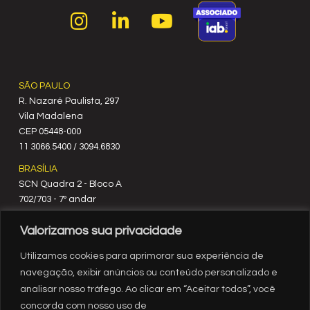
SÃO PAULO
R. Nazaré Paulista, 297
Vila Madalena
C‍EP 05448-000
11 3066.5400 / 3094.6830
BRASÍLIA
SCN Quadra 2 - Bloco A
702/703 - 7º andar
CEP 70712-900
Valorizamos sua privacidade
61 3329.8200
RIO DE JANEIRO
Utilizamos cookies para aprimorar sua experiência de
Rua México, nº 3
navegação, exibir anúncios ou conteúdo personalizado e
19º andar
analisar nosso tráfego. Ao clicar em “Aceitar todos”, você
Centro - RJ
concorda com nosso uso de