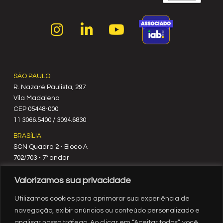
SÃO PAULO
R. Nazaré Paulista, 297
Vila Madalena
C‍EP 05448-000
11 3066.5400 / 3094.6830
BRASÍLIA
SCN Quadra 2 - Bloco A
702/703 - 7º andar
CEP 70712-900
Valorizamos sua privacidade
61 3329.8200
RIO DE JANEIRO
Utilizamos cookies para aprimorar sua experiência de
Rua México, nº 3
navegação, exibir anúncios ou conteúdo personalizado e
19º andar
analisar nosso tráfego. Ao clicar em “Aceitar todos”, você