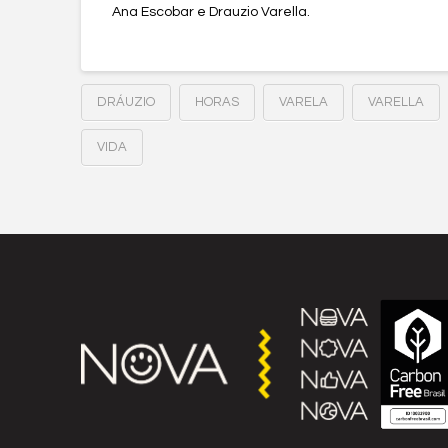
Ana Escobar e Drauzio Varella.
DRÁUZIO
HORAS
VARELA
VARELLA
VIDA