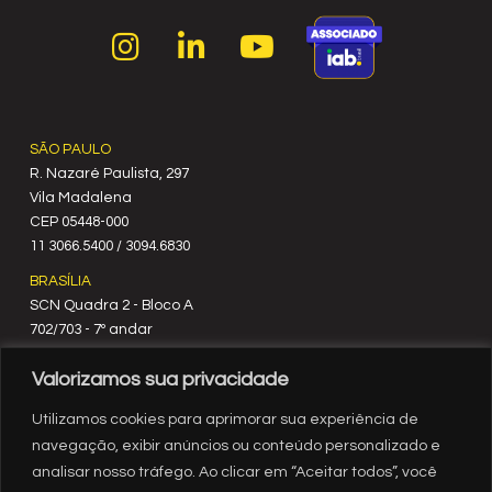
SÃO PAULO
R. Nazaré Paulista, 297
Vila Madalena
C‍EP 05448-000
11 3066.5400 / 3094.6830
BRASÍLIA
SCN Quadra 2 - Bloco A
702/703 - 7º andar
CEP 70712-900
Valorizamos sua privacidade
61 3329.8200
RIO DE JANEIRO
Utilizamos cookies para aprimorar sua experiência de
Rua México, nº 3
navegação, exibir anúncios ou conteúdo personalizado e
19º andar
analisar nosso tráfego. Ao clicar em “Aceitar todos”, você
Centro - RJ