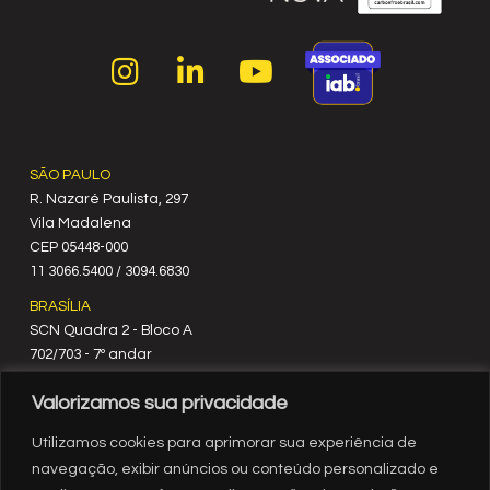
SÃO PAULO
R. Nazaré Paulista, 297
Vila Madalena
C‍EP 05448-000
11 3066.5400 / 3094.6830
BRASÍLIA
SCN Quadra 2 - Bloco A
702/703 - 7º andar
CEP 70712-900
Valorizamos sua privacidade
61 3329.8200
RIO DE JANEIRO
Utilizamos cookies para aprimorar sua experiência de
Rua México, nº 3
navegação, exibir anúncios ou conteúdo personalizado e
19º andar