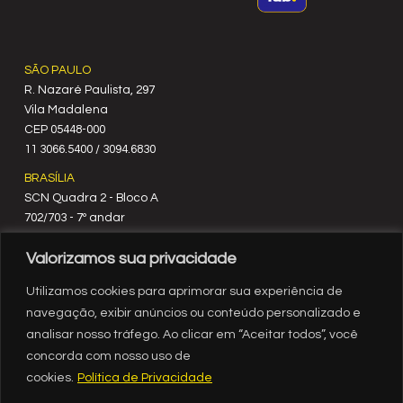
SÃO PAULO
R. Nazaré Paulista, 297
Vila Madalena
C‍EP 05448-000
11 3066.5400 / 3094.6830
BRASÍLIA
SCN Quadra 2 - Bloco A
702/703 - 7º andar
CEP 70712-900
Valorizamos sua privacidade
61 3329.8200
RIO DE JANEIRO
Utilizamos cookies para aprimorar sua experiência de
Rua México, nº 3
navegação, exibir anúncios ou conteúdo personalizado e
19º andar
analisar nosso tráfego. Ao clicar em “Aceitar todos”, você
Centro - RJ
concorda com nosso uso de
CEP 20031-903
cookies.
Política de Privacidade
21 3554.1720