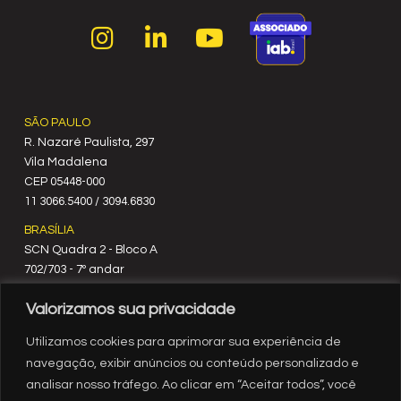
SÃO PAULO
R. Nazaré Paulista, 297
Vila Madalena
C‍EP 05448-000
11 3066.5400 / 3094.6830
BRASÍLIA
SCN Quadra 2 - Bloco A
702/703 - 7º andar
CEP 70712-900
Valorizamos sua privacidade
61 3329.8200
RIO DE JANEIRO
Utilizamos cookies para aprimorar sua experiência de
Rua México, nº 3
navegação, exibir anúncios ou conteúdo personalizado e
19º andar
analisar nosso tráfego. Ao clicar em “Aceitar todos”, você
Centro - RJ