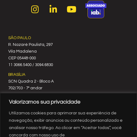
SÃO PAULO
R. Nazaré Paulista, 297
Vila Madalena
C‍EP 05448-000
11 3066.5400 / 3094.6830
BRASÍLIA
SCN Quadra 2 - Bloco A
702/703 - 7º andar
CEP 70712-900
Valorizamos sua privacidade
61 3329.8200
RIO DE JANEIRO
Utilizamos cookies para aprimorar sua experiência de
Rua México, nº 3
navegação, exibir anúncios ou conteúdo personalizado e
19º andar
analisar nosso tráfego. Ao clicar em “Aceitar todos”, você
Centro - RJ
concorda com nosso uso de