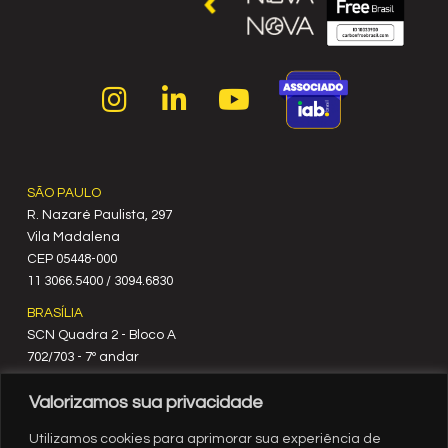
SÃO PAULO
R. Nazaré Paulista, 297
Vila Madalena
C‍EP 05448-000
11 3066.5400 / 3094.6830
BRASÍLIA
SCN Quadra 2 - Bloco A
702/703 - 7º andar
CEP 70712-900
Valorizamos sua privacidade
61 3329.8200
RIO DE JANEIRO
Utilizamos cookies para aprimorar sua experiência de