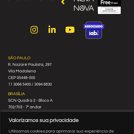
SÃO PAULO
R. Nazaré Paulista, 297
Vila Madalena
C‍EP 05448-000
11 3066.5400 / 3094.6830
BRASÍLIA
SCN Quadra 2 - Bloco A
702/703 - 7º andar
CEP 70712-900
Valorizamos sua privacidade
61 3329.8200
RIO DE JANEIRO
Utilizamos cookies para aprimorar sua experiência de