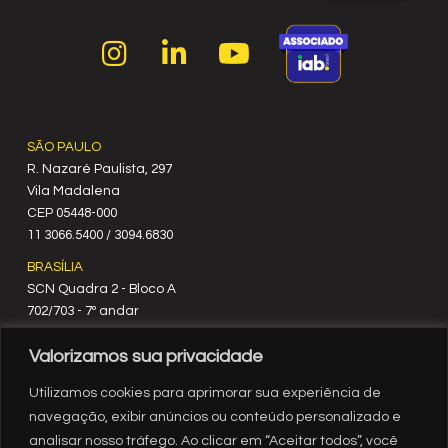
SÃO PAULO
R. Nazaré Paulista, 297
Vila Madalena
C‍EP 05448-000
11 3066.5400 / 3094.6830
BRASÍLIA
SCN Quadra 2 - Bloco A
702/703 - 7º andar
CEP 70712-900
Valorizamos sua privacidade
61 3329.8200
RIO DE JANEIRO
Utilizamos cookies para aprimorar sua experiência de
Rua México, nº 3
navegação, exibir anúncios ou conteúdo personalizado e
19º andar
analisar nosso tráfego. Ao clicar em “Aceitar todos”, você