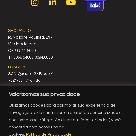
SÃO PAULO
R. Nazaré Paulista, 297
Vila Madalena
C‍EP 05448-000
11 3066.5400 / 3094.6830
BRASÍLIA
SCN Quadra 2 - Bloco A
702/703 - 7º andar
CEP 70712-900
Valorizamos sua privacidade
61 3329.8200
RIO DE JANEIRO
Utilizamos cookies para aprimorar sua experiência de
Rua México, nº 3
navegação, exibir anúncios ou conteúdo personalizado e
19º andar
analisar nosso tráfego. Ao clicar em “Aceitar todos”, você
Centro - RJ
concorda com nosso uso de
CEP 20031-903
cookies.
Política de Privacidade