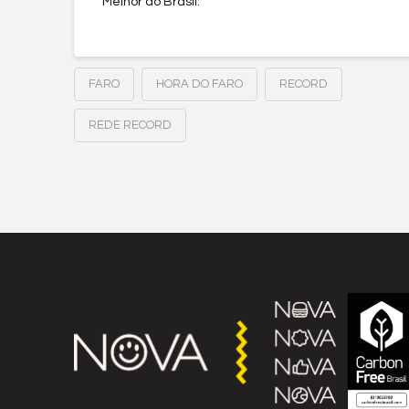
Melhor do Brasil.
FARO
HORA DO FARO
RECORD
REDE RECORD