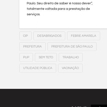
Paulo. Seu direito de saber é nosso dever”,
totalmente voltada para a prestação de
serviços.
CIP
DESABRIGADOS
FEBRE AMARELA
PREFEITURA
PREFEITURA DE SÃO PAULO
PUP
SEM TETO
TRABALHO
UTILIDADE PÚBLICA
VACINAÇÃO