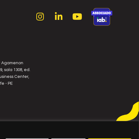
r Agamenon
, sala 1308, ed.
usiness Center,
fe - PE