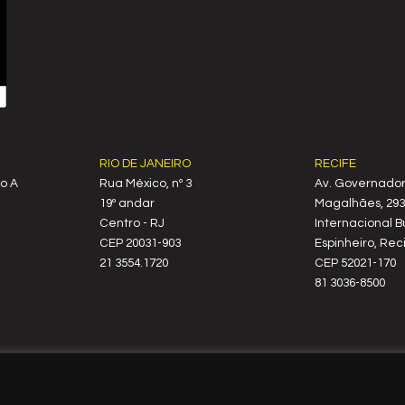
RIO DE JANEIRO
RECIFE
o A
Rua México, nº 3
Av. Governado
19º andar
Magalhães, 2939
Centro - RJ
Internacional B
CEP 20031-903
Espinheiro, Reci
21 3554.1720
CEP 52021-170
81 3036-8500