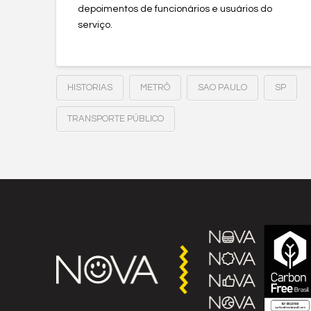
depoimentos de funcionários e usuários do
serviço.
HISTORIAS
METRÔ
SAO PAULO
SP
TRANSPORTE PÚBLICO