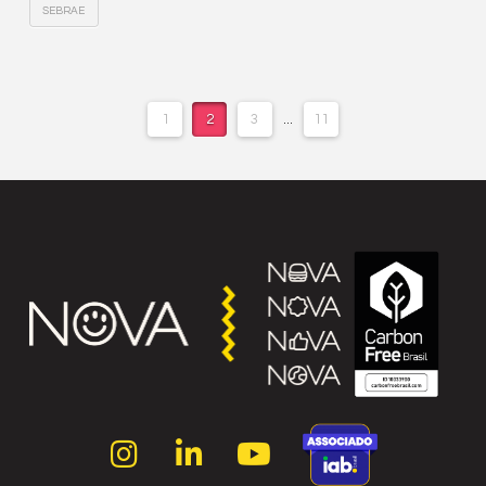
SEBRAE
1
2
3
...
11