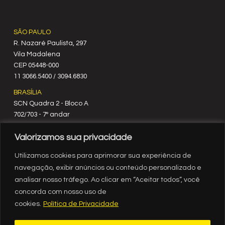
SÃO PAULO
R. Nazaré Paulista, 297
Vila Madalena
C‍EP 05448-000
11 3066.5400 / 3094.6830
BRASÍLIA
SCN Quadra 2 - Bloco A
702/703 - 7º andar
CEP 70712-900
Valorizamos sua privacidade
61 3329.8200
RIO DE JANEIRO
Utilizamos cookies para aprimorar sua experiência de
Rua México, nº 3
navegação, exibir anúncios ou conteúdo personalizado e
19º andar
analisar nosso tráfego. Ao clicar em “Aceitar todos”, você
Centro - RJ
concorda com nosso uso de
CEP 20031-903
cookies.
Política de Privacidade
21 3554.1720
RECIFE