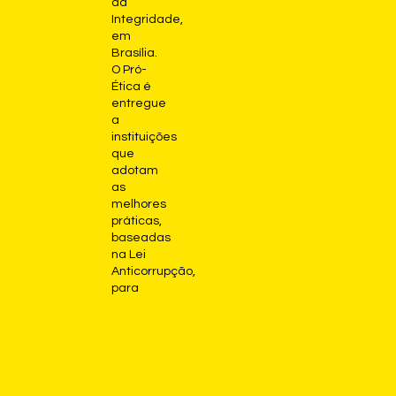
da
Integridade,
em
Brasília.
O Pró-
Ética é
entregue
a
instituições
que
adotam
as
melhores
práticas,
baseadas
na Lei
Anticorrupção,
para