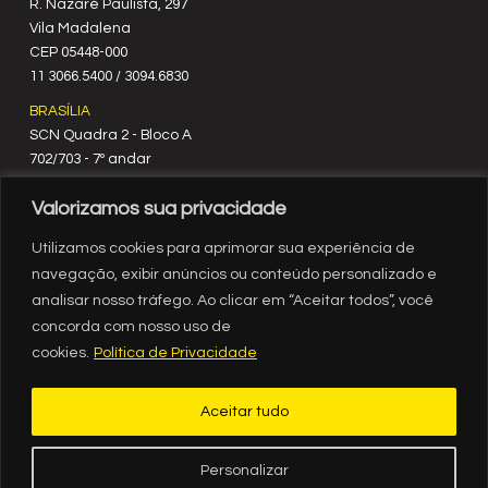
R. Nazaré Paulista, 297
Vila Madalena
C‍EP 05448-000
11 3066.5400 / 3094.6830
BRASÍLIA
SCN Quadra 2 - Bloco A
702/703 - 7º andar
CEP 70712-900
Valorizamos sua privacidade
61 3329.8200
RIO DE JANEIRO
Utilizamos cookies para aprimorar sua experiência de
Rua México, nº 3
navegação, exibir anúncios ou conteúdo personalizado e
19º andar
analisar nosso tráfego. Ao clicar em “Aceitar todos”, você
Centro - RJ
concorda com nosso uso de
CEP 20031-903
cookies.
Política de Privacidade
21 3554.1720
RECIFE
Aceitar tudo
Av. Governador Agamenon Magalhães, 2939, sala 1308, ed.
Internacional Business Center, Espinheiro, Recife - PE
CEP 52021-170
Personalizar