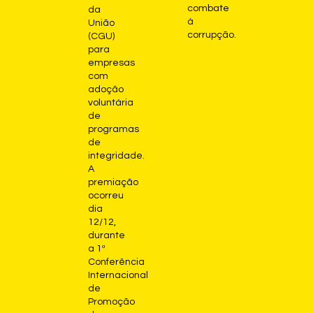
combate
da
à
União
corrupção.
(CGU)
para
empresas
com
adoção
voluntária
de
programas
de
integridade.
A
premiação
ocorreu
dia
12/12,
durante
a 1ª
Conferência
Internacional
de
Promoção