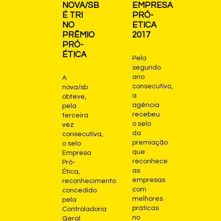
NOVA/SB
EMPRESA
É TRI
PRÓ-
NO
ETICA
PRÊMIO
2017
PRÓ-
ÉTICA
Pela
segundo
ano
A
consecutivo,
nova/sb
a
obteve,
agência
pela
recebeu
terceira
o selo
vez
da
consecutiva,
premiação
o selo
que
Empresa
reconhece
Pró-
as
Ética,
empresas
reconhecimento
com
concedido
melhores
pela
práticas
Controladoria
no
Geral