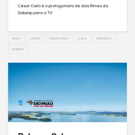
César Cielo é o protagonista de dois filmes da
Sabesp para a TV.
AGUA
CESAR
CESAR CIELO
CIELO
PESADELO
SABESP